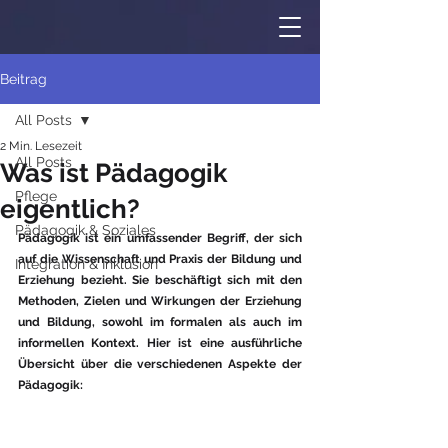
Beitrag
All Posts
2 Min. Lesezeit
All Posts
Was ist Pädagogik
Pflege
eigentlich?
Pädagogik & Soziales
Pädagogik ist ein umfassender Begriff, der sich 
auf die Wissenschaft und Praxis der Bildung und 
Integration & Inklusion
Erziehung bezieht. Sie beschäftigt sich mit den 
Methoden, Zielen und Wirkungen der Erziehung 
und Bildung, sowohl im formalen als auch im 
informellen Kontext. Hier ist eine ausführliche 
Übersicht über die verschiedenen Aspekte der 
Pädagogik: