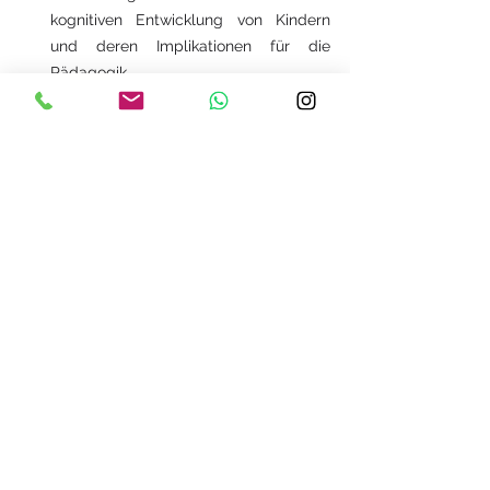
kognitiven Entwicklung von Kindern 
und deren Implikationen für die 
Pädagogik.
Ziele der Pädagogik
Individuelle Förderung -Die 
Entwicklung der individuellen 
Fähigkeiten und Potenziale.
Gesellschaftliche Integration - Die 
Vorbereitung auf ein 
verantwortungsvolles Leben in der 
Gesellschaft.
Kritisches Denken - Die Förderung von 
kritischem und unabhängigem Denken.
Wertevermittlung - Die Vermittlung 
von ethischen und moralischen 
Werten.
Pädagogik ist somit ein vielschichtiger und 