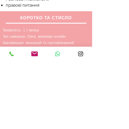
правові питання
КОРОТКО ТА СТИСЛО
Тривалість: 3,5
місяці
Тип навчання:
Очна,
можлива онлайн
Кваліфікація:
визнаний та сертифікований
сертифікат про закінчення та
сертифікат курсу
Фінансування:
ваучер на навчання, госпрозрахунки
та корпоративні замовники
Максимальна кількість учасників: 9
учнів
Навчальний матеріал: Провайдер надає
підручники, кафе та планшети
Номер курсу:
922-300-2022
Особливості:
можливий постійний вхід
НАЗАД ДО КУРСІВ