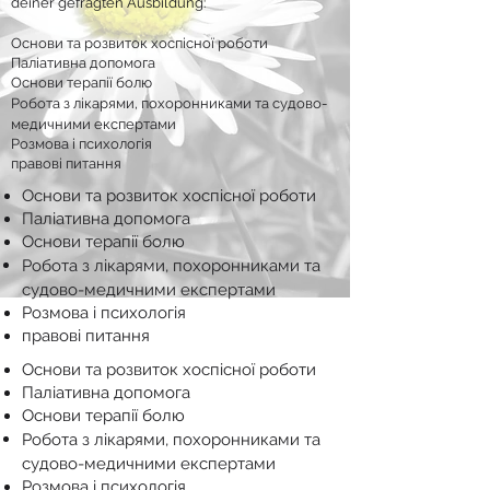
deiner gefragten Ausbildung:
Основи та розвиток хоспісної роботи
Паліативна допомога
Основи терапії болю
Робота з лікарями, похоронниками та судово-
медичними експертами
Розмова і психологія
правові питання
Основи та розвиток хоспісної роботи
Паліативна допомога
Основи терапії болю
Робота з лікарями, похоронниками та
судово-медичними експертами
Розмова і психологія
правові питання
Основи та розвиток хоспісної роботи
Паліативна допомога
Основи терапії болю
Робота з лікарями, похоронниками та
судово-медичними експертами
Розмова і психологія