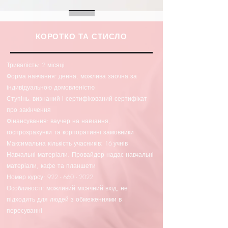
КОРОТКО ТА СТИСЛО
Тривалість: 2
місяці
Форма навчання:
денна, можлива заочна за
індивідуальною домовленістю
Ступінь:
визнаний і сертифікований сертифікат
про закінчення
Фінансування:
ваучер на навчання,
госпрозрахунки та корпоративні замовники
Максимальна кількість учасників: 16
учнів
Навчальні матеріали: Провайдер надає навчальні
матеріали, кафе та планшети
Номер курсу:
922 - 660 - 2022
Особливості: можливий місячний вхід, не
підходить для людей з обмеженнями в
пересуванні