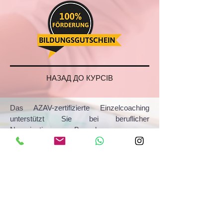
НАЗАД ДО КУРСІВ
Das AZAV-zertifizierte Einzelcoaching
unterstützt Sie bei beruflicher
Neuorientierung, Bewerbungsprozessen
und persönlicher Weiterentwicklung. Mit
AVGS-Förderung durch die Agentur für
Arbeit oder das Jobcenter entwickeln wir
gemeinsam neue Perspektiven für Ihren
beruflichen Erfolg.