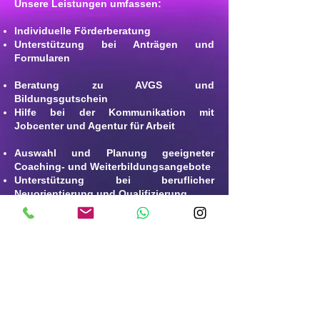
Unsere Leistungen umfassen:
Individuelle Förderberatung
Unterstützung bei Anträgen und
Formularen
Beratung zu AVGS und
Bildungsgutschein
Hilfe bei der Kommunikation mit
Jobcenter und Agentur für Arbeit
Auswahl und Planung geeigneter
Coaching- und Weiterbildungsangebote
Unterstützung bei beruflicher
Neuorientierung und Qualifizierung
Viele Coaching- und
Weiterbildungsangebote können
vollständig durch das Jobcenter oder
die Agentur für Arbeit übernommen
werden. Besonders im Bereich
berufliche Neuorientierung, Aktivierung,
psychosoziale Stabilisierung oder
Wiedereinstieg in den Arbeitsmarkt