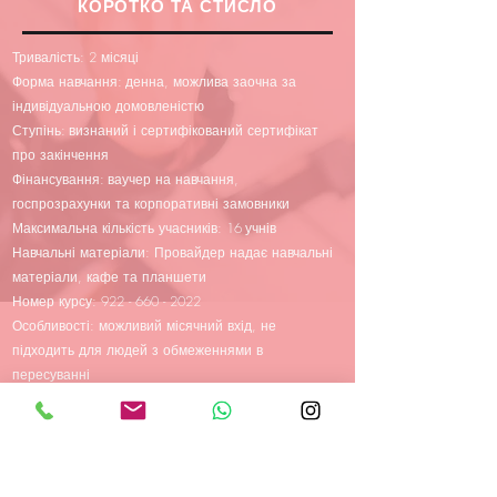
КОРОТКО ТА СТИСЛО
Тривалість: 2
місяці
Форма навчання:
денна, можлива заочна за
індивідуальною домовленістю
Ступінь:
визнаний і сертифікований сертифікат
про закінчення
Фінансування:
ваучер на навчання,
госпрозрахунки та корпоративні замовники
Максимальна кількість учасників: 16
учнів
Навчальні матеріали: Провайдер надає навчальні
матеріали, кафе та планшети
Номер курсу:
922 - 660 - 2022
Особливості: можливий місячний вхід, не
підходить для людей з обмеженнями в
пересуванні