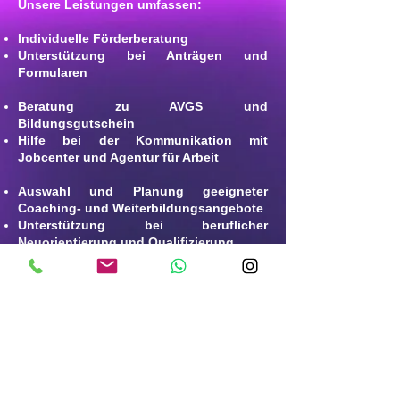
Unsere Leistungen umfassen:
Individuelle Förderberatung
Unterstützung bei Anträgen und
Formularen
Beratung zu AVGS und
Bildungsgutschein
Hilfe bei der Kommunikation mit
Jobcenter und Agentur für Arbeit
Auswahl und Planung geeigneter
Coaching- und Weiterbildungsangebote
Unterstützung bei beruflicher
Neuorientierung und Qualifizierung
Viele Coaching- und
Weiterbildungsangebote können
vollständig durch das Jobcenter oder
die Agentur für Arbeit übernommen
werden. Besonders im Bereich
berufliche Neuorientierung, Aktivierung,
psychosoziale Stabilisierung oder
Wiedereinstieg in den Arbeitsmarkt