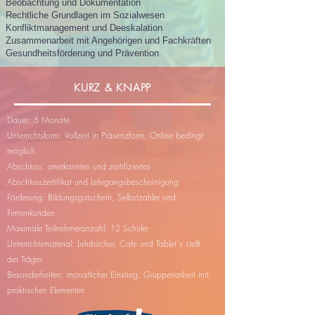
Beobachtung und Dokumentation
Rechtliche Grundlagen im Sozialwesen
Konfliktmanagement und Deeskalation
Zusammenarbeit mit Angehörigen und Fachkräften
Gesundheitsförderung und Prävention
KURZ & KNAPP
Dauer: 5
Monate
Unterrichtsform:
Vollzeit in Präsenzform,
Online bedingt
möglich
Abschluss:
anerkanntes und zertifiziertes
Abschlusszertifikat und
Lehrgangsbescheinigung
Förderung:
Bildungsgutschein, Selbstzahler und
Firmenkunden
Maximale Teilnehmeranzahl: 12
Schüler
Unterrichtsmaterial: Lehrbücher, Cafe und Tablet`s stellt
der Träger
Besonderheiten:
monatlicher Einstieg, Gruppenarbeit mit
praktischen Elementen