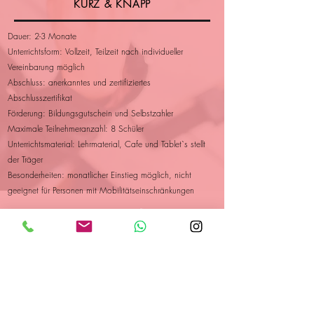
KURZ & KNAPP
Dauer: 2-3 Monate
Unterrichtsform: Vollzeit, Teilzeit nach individueller
Vereinbarung möglich
Abschluss: anerkanntes und zertifiziertes
Abschlusszertifikat
Förderung: Bildungsgutschein und Selbstzahler
Maximale Teilnehmeranzahl: 8 Schüler
Unterrichtsmaterial: Lehrmaterial, Cafe und Tablet`s stellt
der Träger
Besonderheiten: monatlicher Einstieg möglich, nicht
geeignet für Personen mit Mobilitätseinschränkungen
ZURÜCK ZU DEN KURSEN